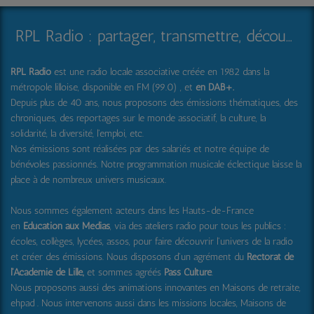
RPL Radio : partager, transmettre, découvrir et surprendre
RPL Radio
est une radio locale associative créée en 1982 dans la
métropole lilloise, disponible en FM (99.0) , et
en DAB+
.
Depuis plus de 40 ans, nous proposons des émissions thématiques, des
chroniques, des reportages sur le monde associatif, la culture, la
solidarité, la diversité, l'emploi, etc.
Nos émissions sont réalisées par des salariés et notre équipe de
bénévoles passionnés. Notre programmation musicale éclectique laisse la
place à de nombreux univers musicaux.
Nous sommes également acteurs dans les Hauts-de-France
en
Education aux Médias
, via des ateliers radio pour tous les publics :
écoles, collèges, lycées, assos, pour faire découvrir l'univers de la radio
et créer des émissions. Nous disposons d'un agrément du
Rectorat de
l'Académie de Lille,
et sommes agréés
Pass Culture
.
Nous proposons aussi
des animations innovantes en Maisons de retraite,
ehpad .
Nous intervenons aussi dans les missions locales, Maisons de