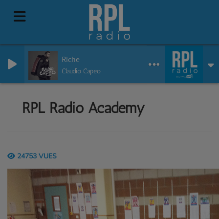
Riche
Claudio Capeo
RPL Radio Academy
24753 VUES