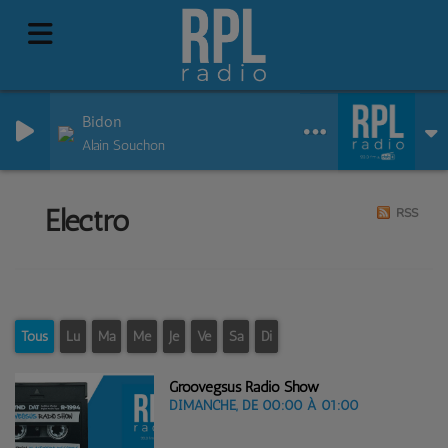
Bidon
Alain Souchon
Electro
RSS
Tous
Lu
Ma
Me
Je
Ve
Sa
Di
Groovegsus Radio Show
DIMANCHE, DE 00:00 À 01:00