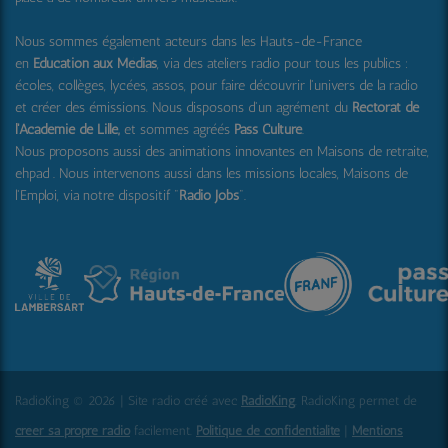
Nous sommes également acteurs dans les Hauts-de-France
en
Education aux Médias
, via des ateliers radio pour tous les publics :
écoles, collèges, lycées, assos, pour faire découvrir l'univers de la radio
et créer des émissions. Nous disposons d'un agrément du
Rectorat de
l'Académie de Lille,
et sommes agréés
Pass Culture
.
Nous proposons aussi
des animations innovantes en Maisons de retraite,
ehpad .
Nous intervenons aussi dans les missions locales, Maisons de
l'Emploi, via notre dispositif "
Radio Jobs
".
RadioKing © 2026 | Site radio créé avec
RadioKing
. RadioKing permet de
créer sa propre radio
facilement.
Politique de confidentialité
|
Mentions