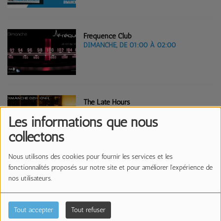
Fréquence Club
DIMANCHE, DE 01:00 À 02:00
The Late Hours
DIMANCHE, DE 02:00 À 04:00
Les informations que nous
collectons
Nous utilisons des cookies pour fournir les services et les
fonctionnalités proposés sur notre site et pour améliorer l'expérience de
Generation HardBass
DIMANCHE, DE 05:00 À 06:00
nos utilisateurs.
Tout accepter
Tout refuser