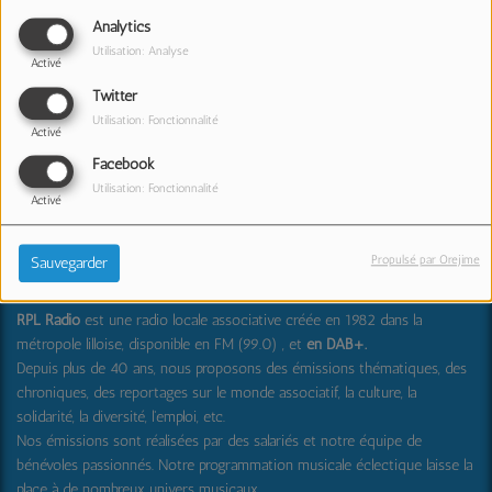
Analytics
My Feelings
SAMEDI, DE 22:00 À 00:00
Utilisation: Analyse
Activé
Twitter
Utilisation: Fonctionnalité
Activé
Facebook
Utilisation: Fonctionnalité
Activé
RPL Radio : partager, transmettre, découvrir et surprendre
Propulsé par Orejime
Sauvegarder
RPL Radio
est une radio locale associative créée en 1982 dans la
métropole lilloise, disponible en FM (99.0) , et
en DAB+
.
Depuis plus de 40 ans, nous proposons des émissions thématiques, des
chroniques, des reportages sur le monde associatif, la culture, la
solidarité, la diversité, l'emploi, etc.
Nos émissions sont réalisées par des salariés et notre équipe de
bénévoles passionnés. Notre programmation musicale éclectique laisse la
place à de nombreux univers musicaux.