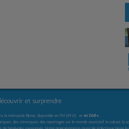
découvrir et surprendre
 la métropole lilloise, disponible en FM (99.0) , et
en DAB+
.
s, des chroniques, des reportages sur le monde associatif, la culture, la solidar
pe de bénévoles passionnés. Notre programmation musicale éclectique laisse la