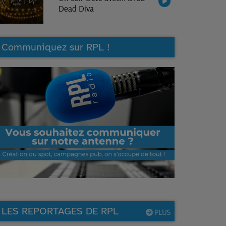
Dead Diva
Communiquez sur RPL !
LES REPORTAGES DE RPL
PLUS