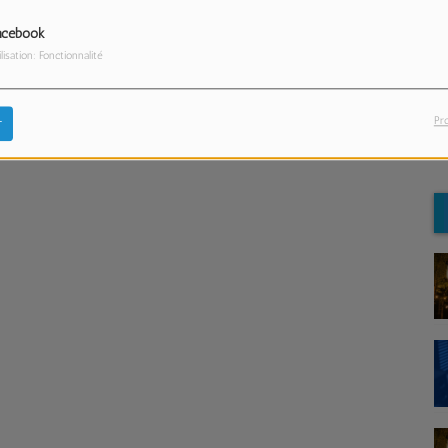
acebook
ilisation: Fonctionnalité
>
L
Pr
r