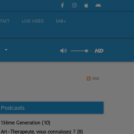
TACT
LIVE VIDÉO
DAB+
RSS
Podcasts
13ème Génération (10)
Art-Thérapeute, vous connaissez ? (8)