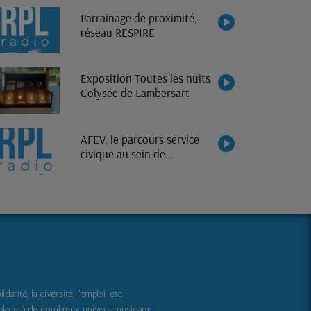
Parrainage de proximité,
réseau RESPIRE
Exposition Toutes les nuits
Colysée de Lambersart
AFEV, le parcours service
civique au sein de
l'association
ité, la diversité, l'emploi, etc.
 place à de nombreux univers musicaux.