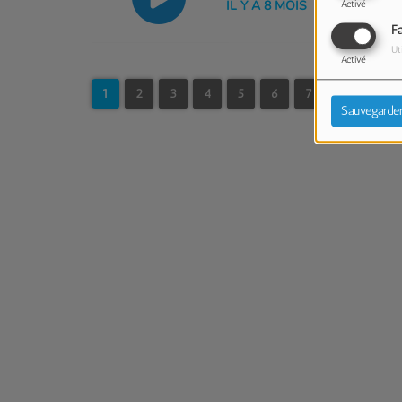
IL Y A 8 MOIS
Activé
F
Ut
Activé
1
2
3
4
5
6
7
8
9
Sauvegarde