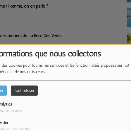
mme/Homme, on en parle ?
 des métiers de La Rose Des Vents
formations que nous collectons
?
 des cookies pour fournir les services et les fonctionnalités proposés sur notr
périence de nos utilisateurs.
er
Tout refuser
alytics
ilisation: Analyse
L
itter
eau - Denain
ilisation: Fonctionnalité