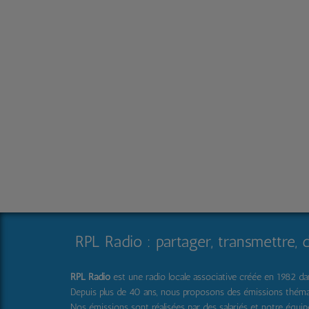
RPL Radio : partager, transmettre, 
RPL Radio
est une radio locale associative créée en 1982 dans
Depuis plus de 40 ans, nous proposons des émissions thématique
Nos émissions sont réalisées par des salariés et notre équi