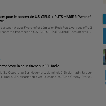
..
S
ces pour le concert de U.S. GIRLS + PUTS MARIE à l'Aéronef
bre
partenariat avec l'Aéronef et l'émission Rock Pop Live, vous offre 2
e concert à l'Aéronef de U.S. GIRLS + PUTS MARIE, des artistes en
 RPL Radio dans Rock Pop Live (Tous les Mercredis de 16h à
iciper : c'est ICI !L'événement Facebook de l'Aéronef
S
ror Story, la peur s'invite sur RPL Radio
du 31 Octobre au 1er Novembre, de minuit à 2h du matin, la peur
RPL Radio....En association avec la chaine YouTube Creepy Stories,
us propose l'émission spéciale "Halloween Horror Story" : 2h
rrifiantes à ne pas mettre entre toutes les oreilles.