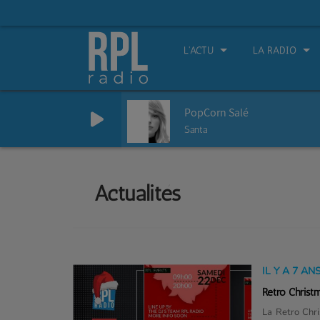
L'ACTU
LA RADIO
PopCorn Salé
Santa
Actualités
IL Y A 7 AN
Retro Christ
La Retro Chr