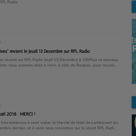
'RPL Radio
S
ves" revient le Jeudi 13 Décembre sur RPL Radio
es revient sur RPL Radio Jeudi 13 Décembre à 10hPour ce nouveau
mn, nous sommes allés à Hem, à côté de Roubaix, pour recueillir
es de Raymond, Anna, Françoise et Claudine.Ils vont nous parler
iers, dans des domaines différents.Une émission de passage de
ie d'histoires, d'anecdotes drôles et émouvantes, avec en bande
znavour, Serge Gainsbourg, le psyché rock de Pierre Henry, et Nino
 émission sera disponible en podcast après sa diffusion sur RPL
S
oël 2018 : MERCI !
 très nombreux à venir visiter le Marché de Noël de Lambersart les
mbre dernier, et à venir nous rencontrer sur le stand RPL Radio :
 de vous, innovante, RPL Radio se réinvente pour vous proposer des