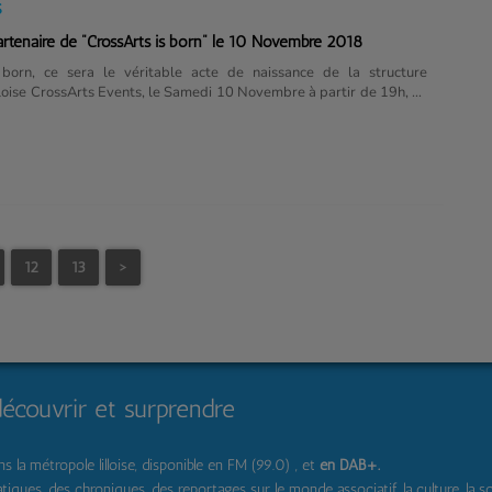
S
artenaire de "CrossArts is born" le 10 Novembre 2018
 born, ce sera le véritable acte de naissance de la structure
illoise CrossArts Events, le Samedi 10 Novembre à partir de 19h, au
, à Mons en Baroeul.Cette asso a pour mission d'accompagner des
oupes de la Région, en leur proposant management, booking,
nt artistique.Soirée de lancement le Samedi 10 Novembre, avec
ch Robin, New Blow, et Space Alligators.L'événement Facebook de
orn...
12
13
>
découvrir et surprendre
 la métropole lilloise, disponible en FM (99.0) , et
en DAB+
.
s, des chroniques, des reportages sur le monde associatif, la culture, la solidar