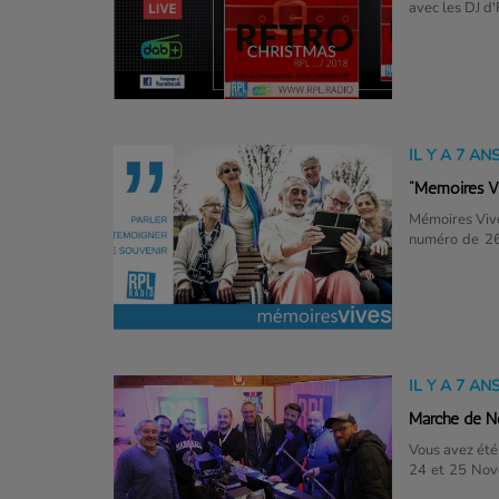
avec les DJ d
IL Y A 7 AN
"Mémoires Vi
Mémoires Viv
numéro de 26
les témoignag
de leurs mét
mémoire rempl
son Charles A
Ferrer.Cette
Radio....
IL Y A 7 AN
Marché de N
Vous avez été
24 et 25 Nove
Merci !Proche