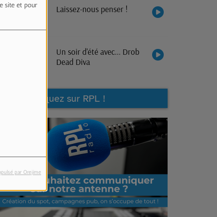
e site et pour
Laissez-nous penser !
Un soir d'été avec... Drob
Dead Diva
Communiquez sur RPL !
opulsé par Orejime