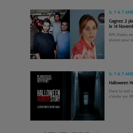
redistribués....
IL Y A 7 AN
Gagnez 2 pla
le 14 Novem
RPL Radio, en 
places pour l
playlist sur
18h).Pour part
IL Y A 7 AN
Halloween Hor
Dans la nuit 
s'invite sur 
RPL Radio vo
d'histoires te