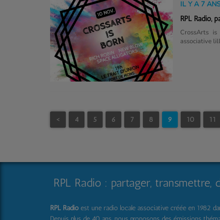
IL Y A 7 AN
RPL Radio, p
CrossArts is
associative l
Trait d'Union
artistes/gr
accompagneme
sur scène Ri
CrossArts is b
<
4
5
6
7
8
9
10
11
RPL Radio : partager, transmettre, 
RPL Radio
est une radio locale associative créée en 1982 dans
Depuis plus de 40 ans, nous proposons des émissions thématique