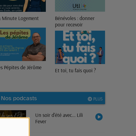
énévoles : donner
13ème Génération
our recevoir
Lieu(x) Commun(s)
 toi, tu fais quoi ?
Nos podcasts
PLUS
Un soir d'été avec... Lili
Fever