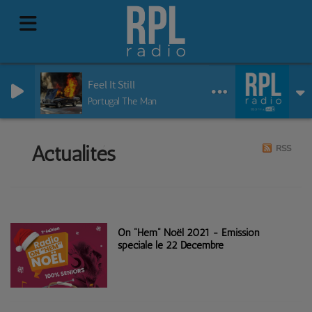
Feel It Still
Portugal The Man
Actualités
RSS
On "Hem" Noël 2021 - Emission
spéciale le 22 Décembre