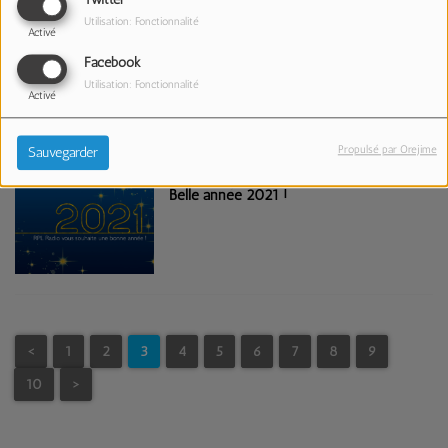
Twitter
Utilisation: Fonctionnalité
Activé
"Agissons" est de retour Vendredi 29
Facebook
Janvier !
Utilisation: Fonctionnalité
Activé
Propulsé par Orejime
Sauvegarder
Belle année 2021 !
<
1
2
3
4
5
6
7
8
9
10
>