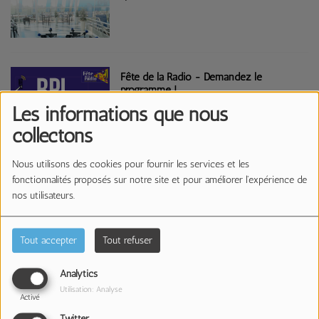
Fête de la Radio - Demandez le
programme !
Les informations que nous
collectons
Nous utilisons des cookies pour fournir les services et les
Fête de la Radio - du 31 mai au 6 Juin
fonctionnalités proposés sur notre site et pour améliorer l'expérience de
nos utilisateurs.
Tout accepter
Tout refuser
RPL Radio affiche ses valeurs et son
Analytics
ADN
Utilisation: Analyse
Activé