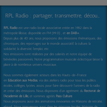
RPL Radio : partager, transmettre, découvrir et surprendre
RPL Radio
est une radio locale associative créée en 1982 dans la
métropole lilloise, disponible en FM (99.0) , et
en DAB+
.
Depuis plus de 40 ans, nous proposons des émissions thématiques, des
chroniques, des reportages sur le monde associatif, la culture, la
solidarité, la diversité, l'emploi, etc.
Nos émissions sont réalisées par des salariés et notre équipe de
bénévoles passionnés. Notre programmation musicale éclectique laisse la
place à de nombreux univers musicaux.
Nous sommes également acteurs dans les Hauts-de-France
en
Education aux Médias
, via des ateliers radio pour tous les publics :
écoles, collèges, lycées, assos, pour faire découvrir l'univers de la radio
et créer des émissions. Nous disposons d'un agrément du
Rectorat de
l'Académie de Lille,
et sommes agréés
Pass Culture
.
Nous proposons aussi
des animations innovantes en Maisons de retraite,
ehpad .
Nous intervenons aussi dans les missions locales, Maisons de