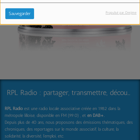
Propulsé par Orejime
Sauvegarder
RPL Radio : partager, transmettre, découvrir et surprendre
RPL Radio
est une radio locale associative créée en 1982 dans la
métropole lilloise, disponible en FM (99.0) , et
en DAB+
.
Depuis plus de 40 ans, nous proposons des émissions thématiques, des
chroniques, des reportages sur le monde associatif, la culture, la
solidarité, la diversité, l'emploi, etc.