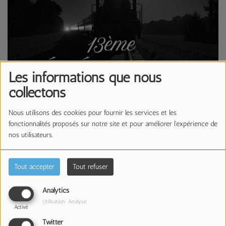
Les informations que nous
collectons
Nous utilisons des cookies pour fournir les services et les
fonctionnalités proposés sur notre site et pour améliorer l'expérience de
nos utilisateurs.
01 JUIN 2026 -
1061 VUES
Écouter le podcast
Télécharger le podcast
Tout accepter
Tout refuser
13ème Génération #9
Analytics
Utilisation: Analyse
Activé
Twitter