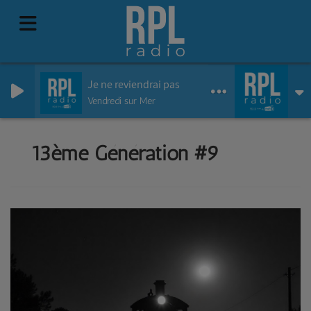
Je ne reviendrai pas
Vendredi sur Mer
13ème Génération #9