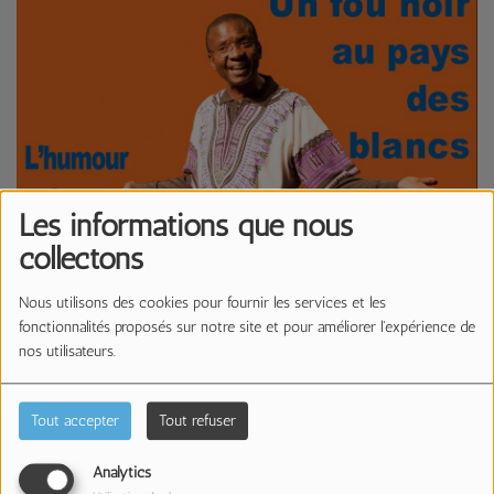
Les informations que nous
collectons
Nous utilisons des cookies pour fournir les services et les
05 NOVEMBRE 2019 -
7796 VUES
fonctionnalités proposés sur notre site et pour améliorer l'expérience de
nos utilisateurs.
Écouter le podcast
Télécharger le podcast
Bernard Dassonneville
de
CCFD Terre Solidaire
est
Tout accepter
Tout refuser
passé dans la Matinale pour présenter le spectacle de
Pie Tshibanda.
Analytics