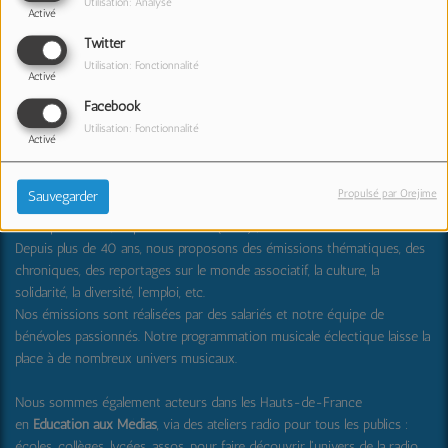
Utilisation: Analyse
Activé
Interview à découvrir en podcast
Twitter
Utilisation: Fonctionnalité
Activé
Facebook
Utilisation: Fonctionnalité
Activé
RPL Radio : partager, transmettre, découvrir et surprendre
Propulsé par Orejime
Sauvegarder
RPL Radio
est une radio locale associative créée en 1982 dans la
métropole lilloise, disponible en FM (99.0) , et
en DAB+
.
Depuis plus de 40 ans, nous proposons des émissions thématiques, des
chroniques, des reportages sur le monde associatif, la culture, la
solidarité, la diversité, l'emploi, etc.
Nos émissions sont réalisées par des salariés et notre équipe de
bénévoles passionnés. Notre programmation musicale éclectique laisse la
place à de nombreux univers musicaux.
Nous sommes également acteurs dans les Hauts-de-France
en
Education aux Médias
, via des ateliers radio pour tous les publics :
écoles, collèges, lycées, assos, pour faire découvrir l'univers de la radio