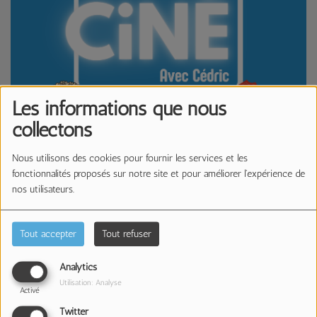
Les informations que nous
collectons
Nous utilisons des cookies pour fournir les services et les
fonctionnalités proposés sur notre site et pour améliorer l'expérience de
nos utilisateurs.
19 NOVEMBRE 2025 -
1949 VUES
Écouter le podcast
Télécharger le podcast
Tout accepter
Tout refuser
L'instant Ciné - Chien 51
Analytics
Utilisation: Analyse
Activé
Twitter