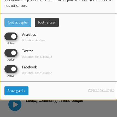
fonctionnalités proposés sur notre site et pour améliorer l'expérience de
Lieu(x) Commun(s) : Dernière mesure
nos utilisateurs.
Tout accepter
Tout refuser
Lieu(x) Commun(s) : À Découvert
Analytics
Utilisation: Analyse
Activé
Twitter
Lieu(x) Commun(s) : Enlèvements Nocturnes
Utilisation: Fonctionnalité
Activé
Facebook
Utilisation: Fonctionnalité
Activé
Lieu(x) Commun(s) : Seconde Main
Propulsé par Orejime
Sauvegarder
Lieu(x) Commun(s) : Menu Unique