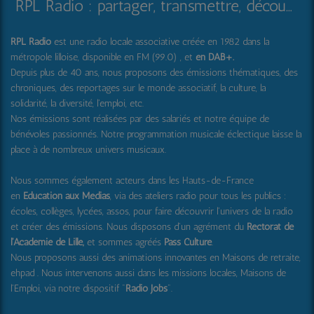
RPL Radio : partager, transmettre, découvrir et surprendre
RPL Radio
est une radio locale associative créée en 1982 dans la
métropole lilloise, disponible en FM (99.0) , et
en DAB+
.
Depuis plus de 40 ans, nous proposons des émissions thématiques, des
chroniques, des reportages sur le monde associatif, la culture, la
solidarité, la diversité, l'emploi, etc.
Nos émissions sont réalisées par des salariés et notre équipe de
bénévoles passionnés. Notre programmation musicale éclectique laisse la
place à de nombreux univers musicaux.
Nous sommes également acteurs dans les Hauts-de-France
en
Education aux Médias
, via des ateliers radio pour tous les publics :
écoles, collèges, lycées, assos, pour faire découvrir l'univers de la radio
et créer des émissions. Nous disposons d'un agrément du
Rectorat de
l'Académie de Lille,
et sommes agréés
Pass Culture
.
Nous proposons aussi
des animations innovantes en Maisons de retraite,
ehpad .
Nous intervenons aussi dans les missions locales, Maisons de
l'Emploi, via notre dispositif "
Radio Jobs
".