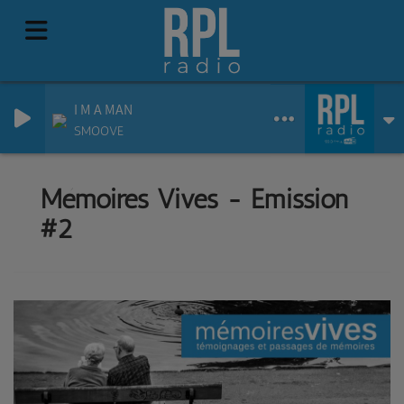
I M A MAN
SMOOVE
Mémoires Vives - Emission
#2