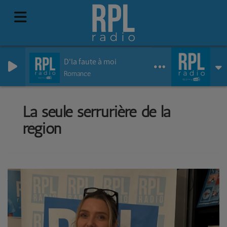
D'la faute à moi
Romance
La seule serrurière de la
région