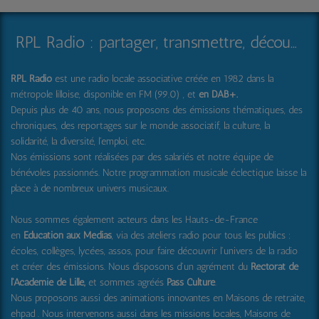
RPL Radio : partager, transmettre, découvrir et surprendre
RPL Radio
est une radio locale associative créée en 1982 dans la
métropole lilloise, disponible en FM (99.0) , et
en DAB+
.
Depuis plus de 40 ans, nous proposons des émissions thématiques, des
chroniques, des reportages sur le monde associatif, la culture, la
solidarité, la diversité, l'emploi, etc.
Nos émissions sont réalisées par des salariés et notre équipe de
bénévoles passionnés. Notre programmation musicale éclectique laisse la
place à de nombreux univers musicaux.
Nous sommes également acteurs dans les Hauts-de-France
en
Education aux Médias
, via des ateliers radio pour tous les publics :
écoles, collèges, lycées, assos, pour faire découvrir l'univers de la radio
et créer des émissions. Nous disposons d'un agrément du
Rectorat de
l'Académie de Lille,
et sommes agréés
Pass Culture
.
Nous proposons aussi
des animations innovantes en Maisons de retraite,
ehpad .
Nous intervenons aussi dans les missions locales, Maisons de