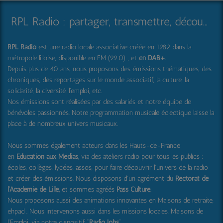
RPL Radio : partager, transmettre, découvrir et surprendre
RPL Radio
est une radio locale associative créée en 1982 dans la
métropole lilloise, disponible en FM (99.0) , et
en DAB+
.
Depuis plus de 40 ans, nous proposons des émissions thématiques, des
chroniques, des reportages sur le monde associatif, la culture, la
solidarité, la diversité, l'emploi, etc.
Nos émissions sont réalisées par des salariés et notre équipe de
bénévoles passionnés. Notre programmation musicale éclectique laisse la
place à de nombreux univers musicaux.
Nous sommes également acteurs dans les Hauts-de-France
en
Education aux Médias
, via des ateliers radio pour tous les publics :
écoles, collèges, lycées, assos, pour faire découvrir l'univers de la radio
et créer des émissions. Nous disposons d'un agrément du
Rectorat de
l'Académie de Lille,
et sommes agréés
Pass Culture
.
Nous proposons aussi
des animations innovantes en Maisons de retraite,
ehpad .
Nous intervenons aussi dans les missions locales, Maisons de
l'Emploi, via notre dispositif "
Radio Jobs
".