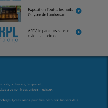
Exposition Toutes les nuits
Colysée de Lambersart
AFEV, le parcours service
civique au sein de
l'association
ité, la diversité, l'emploi, etc.
 place à de nombreux univers musicaux.
 collèges, lycées, assos, pour faire découvrir l'univers de la