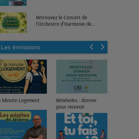
Retrouvez le Concert de
l'Orchestre d'Harmonie de
Lambersart en direct sur RPL
Radio
Les émissions
a Minute Logement
Bénévoles : donner
13ème Gén
pour recevoir