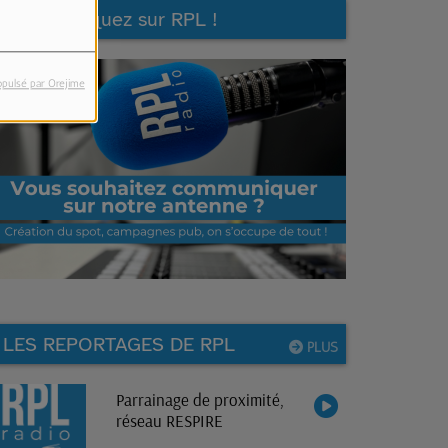
Communiquez sur RPL !
opulsé par Orejime
LES REPORTAGES DE RPL
PLUS
Parrainage de proximité,
réseau RESPIRE