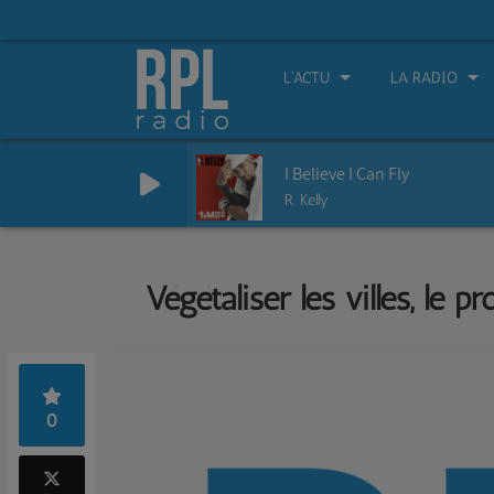
L'ACTU
LA RADIO
I Believe I Can Fly
R. Kelly
Végétaliser les villes, le 
0