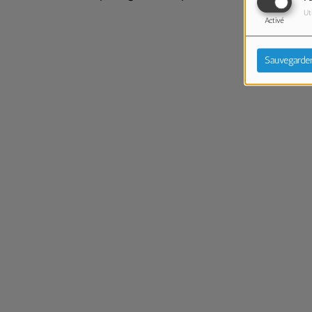
Ut
Activé
Sauvegarde