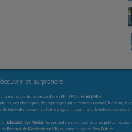
découvrir et surprendre
 la métropole lilloise, disponible en FM (99.0) , et
en DAB+
.
s, des chroniques, des reportages sur le monde associatif, la culture, la solidar
pe de bénévoles passionnés. Notre programmation musicale éclectique laisse la
e en
Education aux Médias
, via des ateliers radio pour tous les publics : écoles,
t du
Rectorat de l'Académie de Lille,
et sommes agréés
Pass Culture
.