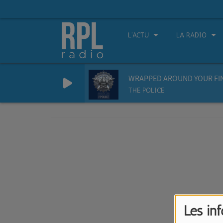
L'ACTU
LA RADIO
WRAPPED AROUND YOUR FI
THE POLICE
Les in