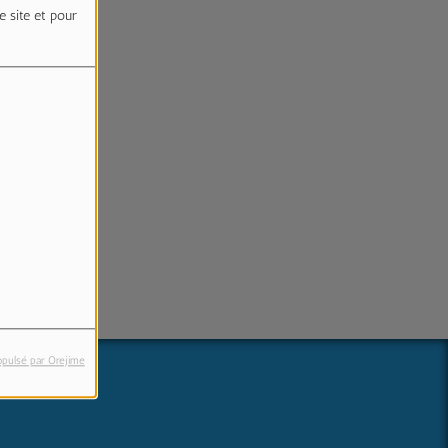
e site et pour
eur.
opulsé par Orejime