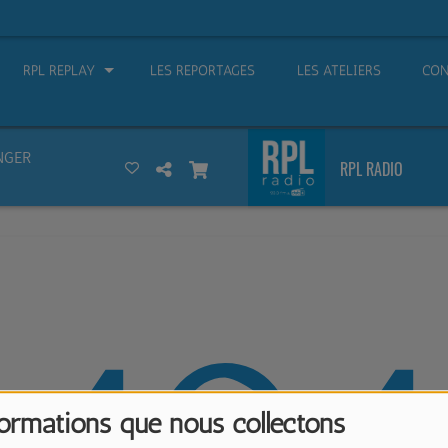
RPL REPLAY
LES REPORTAGES
LES ATELIERS
CON
NGER
RPL RADIO
formations que nous collectons