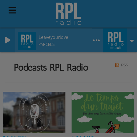
Leaveyourlove
PARCELS
Podcasts RPL Radio
RSS