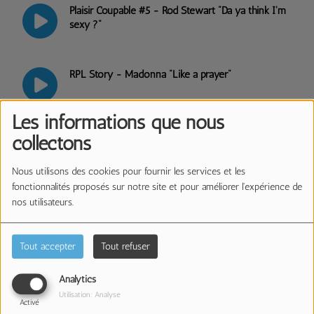
Plaisir Coupable #5 - Rod Stewart "Da ya think I'm
sexy ?"
RPL Story - Madonna "Like a prayer"
Les informations que nous
Plaisir Coupable #4 - Gala "Freed from desire"
collectons
Nous utilisons des cookies pour fournir les services et les
fonctionnalités proposés sur notre site et pour améliorer l'expérience de
RPL Story - Michael Jackson "Billie Jean"
nos utilisateurs.
Tout accepter
Tout refuser
Plaisir Coupable #3 - Larusso "Tu m'oublieras"
Analytics
Utilisation: Analyse
Activé