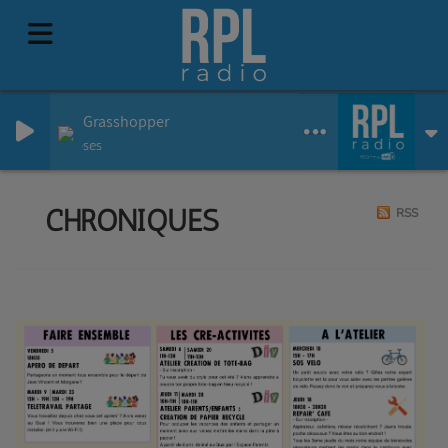
I Man A Grasshopper
Pablo Moses
CHRONIQUES
RSS