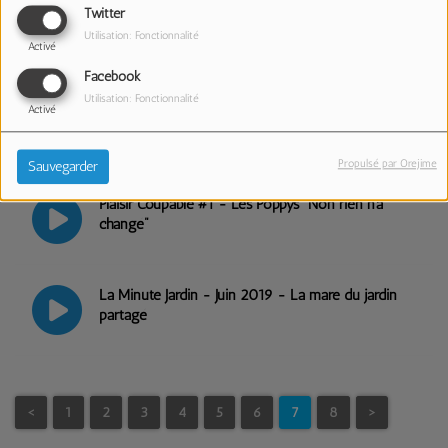
Twitter
RPL Story - Eagles "Hotel California"
Utilisation: Fonctionnalité
Activé
Facebook
Utilisation: Fonctionnalité
Activé
Plaisir Coupable #2 - Tristan "Bonne humeur ce
matin"
Propulsé par Orejime
Sauvegarder
Plaisir Coupable #1 - Les Poppys "Non rien n'a
changé"
La Minute Jardin - Juin 2019 - La mare du jardin
partagé
<
1
2
3
4
5
6
7
8
>