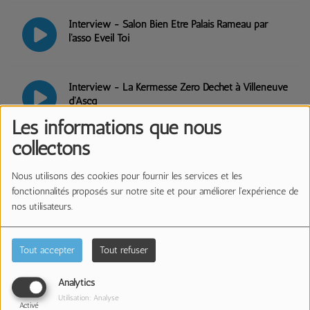
Interview - Salon Bien Etre Palais Rameau par
l'asso Eveil Toi
Interview - La Kermesse Zéro Déchet à Villeneuve
d'Ascq
Les informations que nous
collectons
Elodie Martelet & Adahy en session acoustique
dans Rock Pop Live
Nous utilisons des cookies pour fournir les services et les
fonctionnalités proposés sur notre site et pour améliorer l'expérience de
nos utilisateurs.
Job meeting avec Alliance Emploi et partajob.com
Tout accepter
Tout refuser
Séminaire sur les communs - Interview de
Analytics
l'association Interphaz
Utilisation: Analyse
Activé